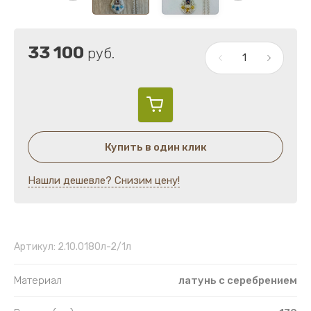
Лампады напрестольные и подвесные
Украшения на митру
33 100
руб.
Четки
Пуговицы
Гребни с украшениями
Купить в один клик
Гребни
Нашли дешевле? Снизим цену!
Венцы
Губка церковная
Артикул:
2.10.0180л-2/1л
Материал
латунь с серебрением