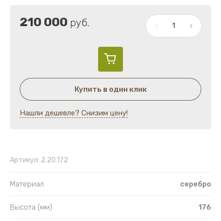
Лампады напрестольные и подвесные
210 000
руб.
Украшения на митру
Четки
Пуговицы
Купить в один клик
Гребни с украшениями
Нашли дешевле? Снизим цену!
Гребни
Венцы
Артикул:
2.20.172
Губка церковная
Материал
серебро
Высота (мм)
176