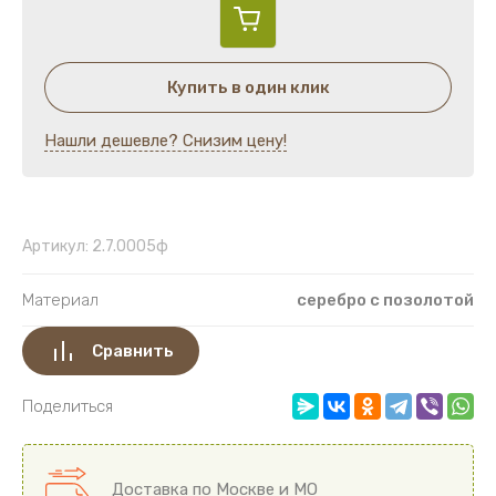
Лампады напрестольные и подвесные
Украшения на митру
Купить в один клик
Четки
Нашли дешевле? Снизим цену!
Пуговицы
Гребни с украшениями
Артикул:
2.7.0005ф
Гребни
Материал
серебро с позолотой
Венцы
Сравнить
Губка церковная
Поделиться
Доставка по Москве и МО